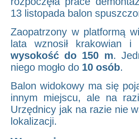
rozpoczęła prace demonta
13 listopada balon spuszcz
Zaopatrzony w platformą w
lata wznosił krakowian 
wysokość do 150 m
. Jed
niego mogło do
10 osób
.
Balon widokowy ma się poj
innym miejscu, ale na raz
Urzędnicy jak na razie nie w
lokalizacji.