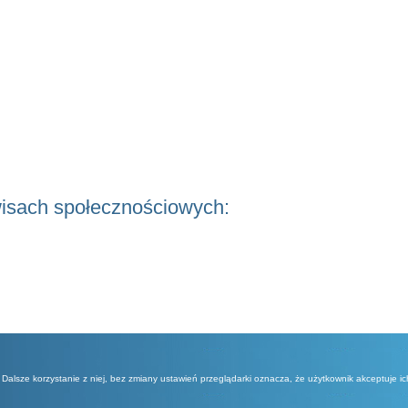
wisach społecznościowych:
Dalsze korzystanie z niej, bez zmiany ustawień przeglądarki oznacza, że użytkownik akceptuje ic