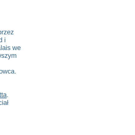
przez
 i
alais we
rwszym
kowca.
tta
.
iał