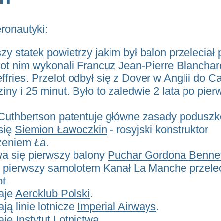
eronautyki:
zy statek powietrzy jakim był balon przeleciał 
ot nim wykonali Francuz Jean-Pierre Blanchard
fries. Przelot odbył się z Dover w Anglii do C
dziny i 25 minut. Było to zaledwie 2 lata po pie
Cuthbertson patentuje główne zasady podusz
się
Siemion Ławoczkin
- rosyjski konstruktor
czeniem
Ła
.
a się pierwszy balony
Puchar Gordona Benne
z pierwszy samolotem Kanał La Manche przelec
t.
aje
Aeroklub Polski
.
ją linie lotnicze
Imperial Airways
.
aje
Instytut Lotnictwa
.