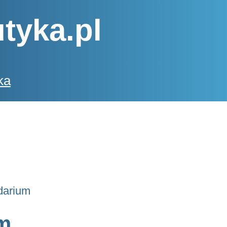
tyka.pl
ka
darium
m