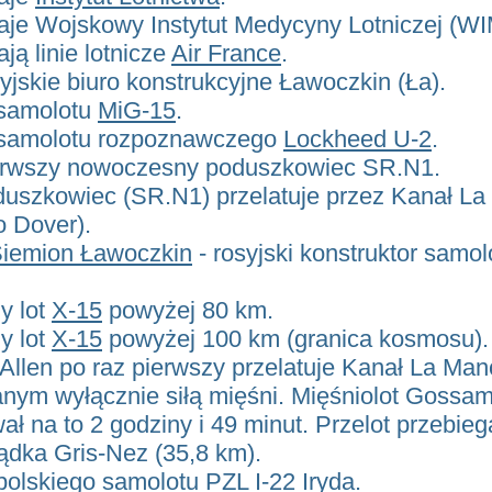
aje Wojskowy Instytut Medycyny Lotniczej (WI
ją linie lotnicze
Air France
.
yjskie biuro konstrukcyjne Ławoczkin (Ła).
 samolotu
MiG-15
.
t samolotu rozpoznawczego
Lockheed U-2
.
ierwszy nowoczesny poduszkowiec SR.N1.
duszkowiec (SR.N1) przelatuje przez Kanał La
o Dover).
iemion Ławoczkin
- rosyjski konstruktor samo
y lot
X-15
powyżej 80 km.
y lot
X-15
powyżej 100 km (granica kosmosu).
Allen po raz pierwszy przelatuje Kanał La Ma
ym wyłącznie siłą mięśni. Mięśniolot Gossa
ł na to 2 godziny i 49 minut. Przelot przebieg
ądka Gris-Nez (35,8 km).
polskiego samolotu PZL I-22 Iryda.