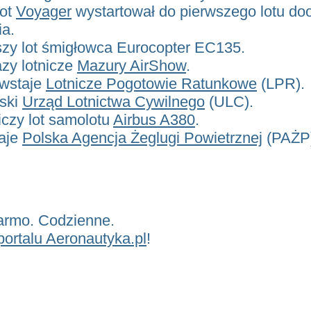
lot
Voyager
wystartował do pierwszego lotu do
ia.
szy lot śmigłowca Eurocopter EC135.
azy lotnicze
Mazury AirShow
.
owstaje
Lotnicze Pogotowie Ratunkowe
(LPR).
lski
Urząd Lotnictwa Cywilnego
(ULC).
iczy lot samolotu
Airbus A380
.
aje
Polska Agencja Żeglugi Powietrznej
(PAŻP
armo. Codzienne.
portalu Aeronautyka.pl
!