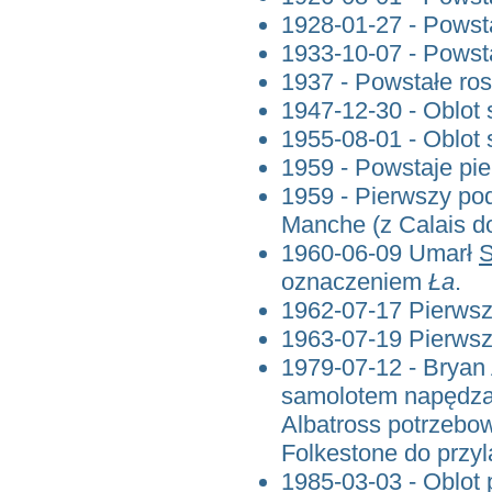
1928-01-27 - Powst
1933-10-07 - Powsta
1937 - Powstałe ros
1947-12-30 - Oblot
1955-08-01 - Oblo
1959 - Powstaje p
1959 - Pierwszy po
Manche (z Calais d
1960-06-09 Umarł
S
oznaczeniem
Ła
.
1962-07-17 Pierwsz
1963-07-19 Pierwsz
1979-07-12 - Bryan 
samolotem napędzan
Albatross potrzebowa
Folkestone do przyl
1985-03-03 - Oblot 