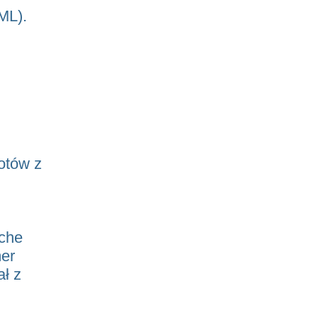
ML).
lotów z
nche
mer
ał z